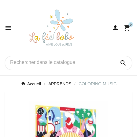
0




Accueil
APPRENDS
COLORING MUSIC