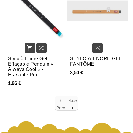



Stylo à Encre Gel
STYLO À ENCRE GEL -
Effaçable Penguin «
FANTÔME
Always Cool » -
3,50 €
Erasable Pen
1,96 €

Next
Prev
