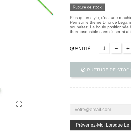
Rupture de stock
Plus qu'un stylo, c'est une mach
Pen sur le thème Dino de Legami
souhaitez. La boule positionnée à
thermosensible sans s'user ni ab
QUANTITÉ :

RUPTURE DE STOC

Prévenez-Moi Lorsque Le P