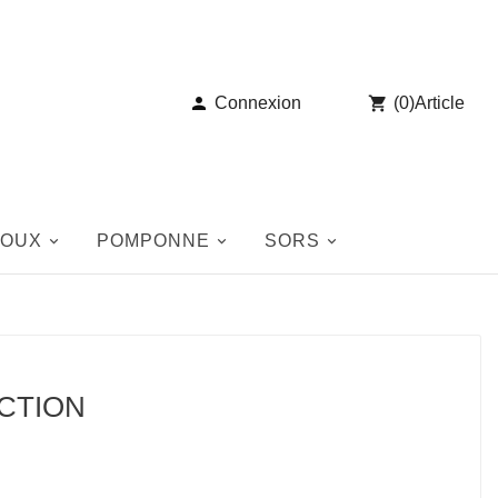

Connexion

(
0
)
Article
JOUX
POMPONNE
SORS
ICTION