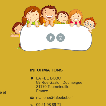
INFORMATIONS
LA FEE BOBO
location_on
89 Rue Gaston Doumergue
31170 Tournefeuille
France
e et
marlene@lafeebobo.fr
email
09 51 98 89 71
call