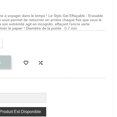
ine à voyager dans le temps ! Le Stylo Gel Effaçable - Erasable
 vous permet de retourner en arrière chaque fois que vous le
 son extrémité agit en incognito, effaçant l'encre verte
îmer le papier ! Diamètre de la pointe : 0,7 mm


K
roduit Est Disponible