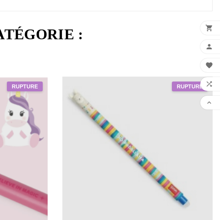

ATÉGORIE :



