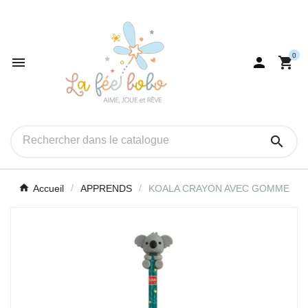
0




Accueil
APPRENDS
KOALA CRAYON AVEC GOMME