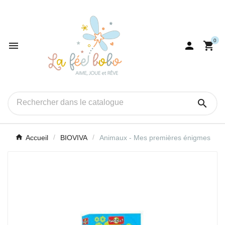
0




Accueil
BIOVIVA
Animaux - Mes premières énigmes