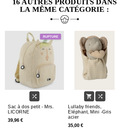
16 AUTRES PRODUITS DANS
LA MÊME CATÉGORIE :



Sac à dos petit - Mrs.
Lullaby friends,
LICORNE
Eléphant, Mini -Gris
acier
39,96 €
35,00 €