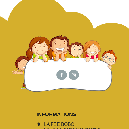
INFORMATIONS
LA FEE BOBO
location_on