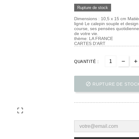
Rupture de stock
Dimensions : 10,5 x 15 cm Matière
ligné Le calepin souple et design
course, ses pensées quotidienn
de votre vie.
thème: LA FRANCE
CARTES D'ART
QUANTITÉ :

RUPTURE DE STOC
