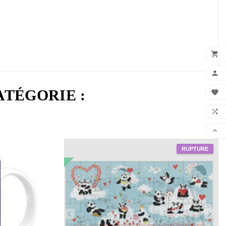


ATÉGORIE :


