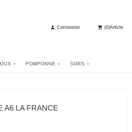

Connexion

(
0
)
Article
JOUX
POMPONNE
SORS
 A6 LA FRANCE