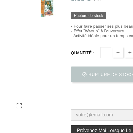
Rupture de stock
- Pour faire passer ses plus be
- Effet "Waouh" à l'ouverture
- Activité idéale pour un temps c
QUANTITÉ :

RUPTURE DE STOC

Prévenez-Moi Lorsque Le P