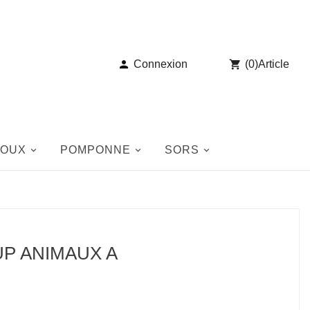

Connexion

(
0
)
Article
JOUX
POMPONNE
SORS
UP ANIMAUX A