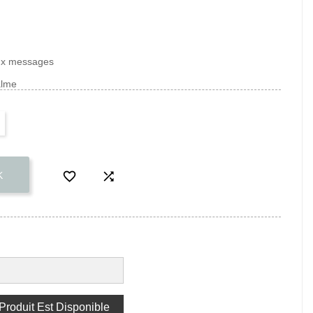
aux messages
alme


K
roduit Est Disponible