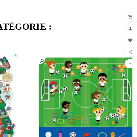

ATÉGORIE :



