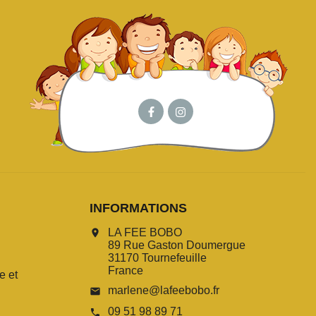
INFORMATIONS
LA FEE BOBO
location_on
89 Rue Gaston Doumergue
31170 Tournefeuille
France
e et
marlene@lafeebobo.fr
email
09 51 98 89 71
call