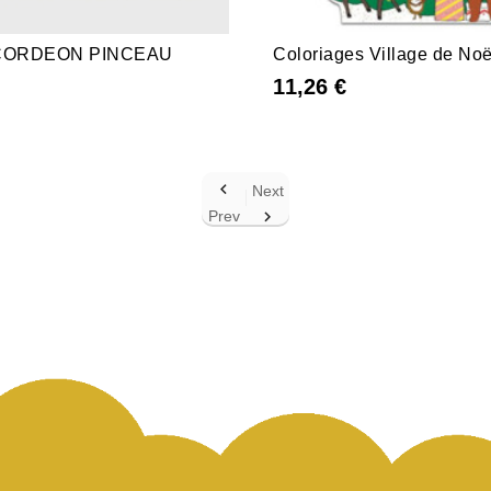
CORDEON PINCEAU
Coloriages Village de Noë
11,26 €

Next
Prev
