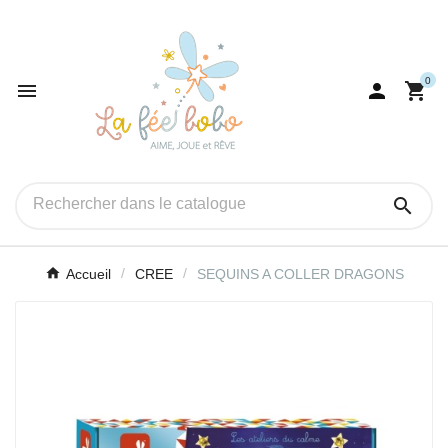
0




Accueil
CREE
SEQUINS A COLLER DRAGONS