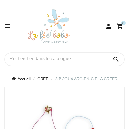
0




Accueil
CREE
3 BIJOUX ARC-EN-CIEL A CREER