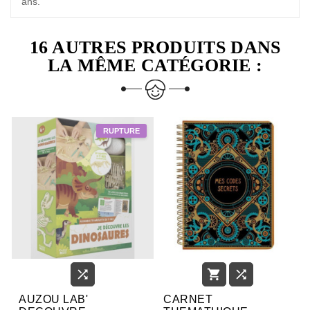
ans.
16 AUTRES PRODUITS DANS
LA MÊME CATÉGORIE :



AUZOU LAB'
CARNET