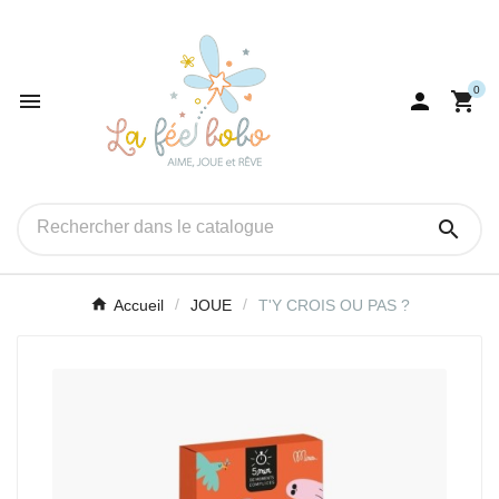
0




Accueil
JOUE
T'Y CROIS OU PAS ?