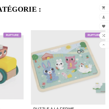
ATÉGORIE :




