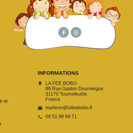
INFORMATIONS
LA FEE BOBO
location_on
89 Rue Gaston Doumergue
31170 Tournefeuille
France
e et
marlene@lafeebobo.fr
email
09 51 98 89 71
call
O