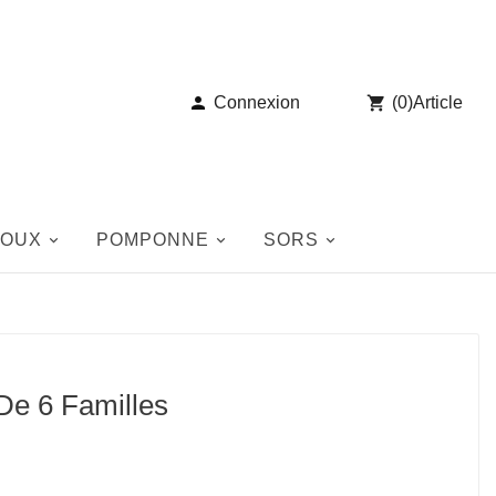

Connexion

(
0
)
Article
JOUX
POMPONNE
SORS
De 6 Familles