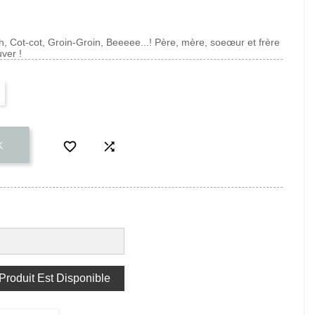
h, Cot-cot, Groin-Groin, Beeeee...! Père, mère, soeœur et frère
uver !


K
roduit Est Disponible