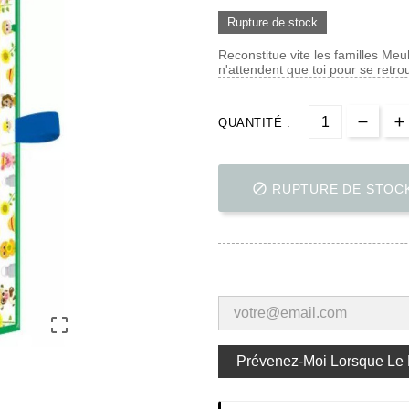
Rupture de stock
Reconstitue vite les familles Meu
n'attendent que toi pour se retro
QUANTITÉ :

RUPTURE DE STOC

Prévenez-Moi Lorsque Le P