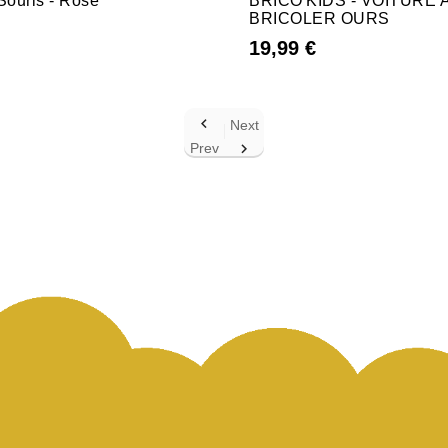
Souris - Rose
BRICO'KIDS - VOITURE 
BRICOLER OURS
19,99 €

Next
Prev
