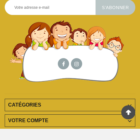
S’ABONNER

CATÉGORIES

VOTRE COMPTE

EN SAVOIR PLUS