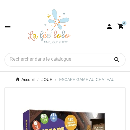
0




Accueil
JOUE
ESCAPE GAME AU CHATEAU