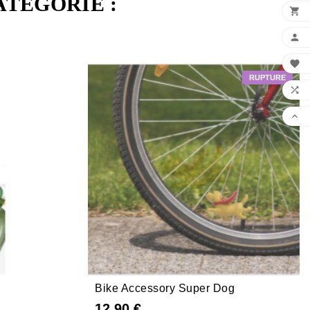
ATÉGORIE :





Bike Accessory Super Dog
12,90 €