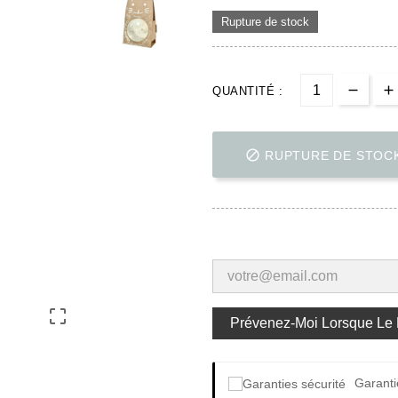
Rupture de stock
QUANTITÉ :

RUPTURE DE STOC

Prévenez-Moi Lorsque Le P
Garanti