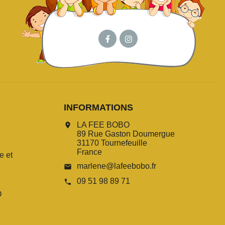
INFORMATIONS
LA FEE BOBO
location_on
89 Rue Gaston Doumergue
31170 Tournefeuille
France
e et
marlene@lafeebobo.fr
email
09 51 98 89 71
call
O