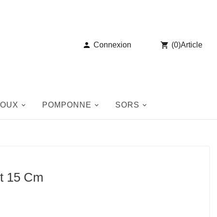

Connexion

(
0
)
Article
JOUX
POMPONNE
SORS
nt 15 Cm