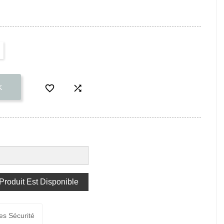


K
roduit Est Disponible
es Sécurité