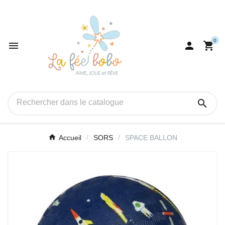
0




Accueil
SORS
SPACE BALLON