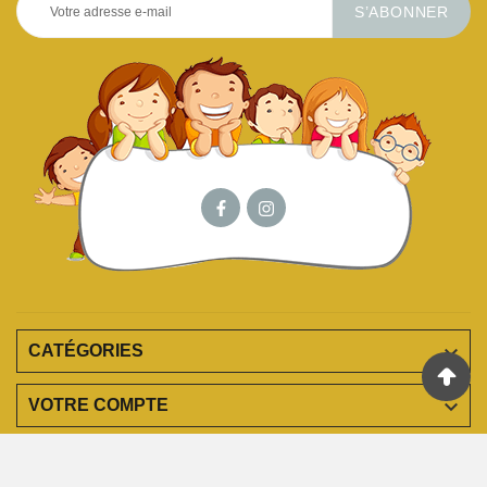
S’ABONNER

CATÉGORIES

VOTRE COMPTE

EN SAVOIR PLUS