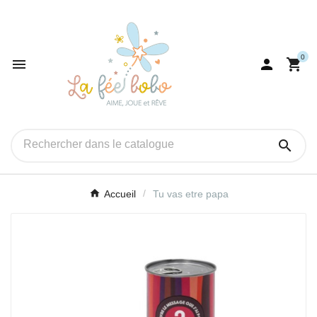
0




Accueil
Tu vas etre papa