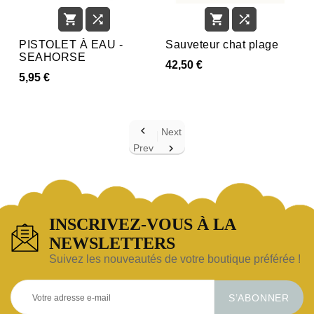




PISTOLET À EAU -
Sauveteur chat plage
SEAHORSE
42,50 €
5,95 €

Next
Prev

INSCRIVEZ-VOUS À LA
NEWSLETTERS
Suivez les nouveautés de votre boutique préférée !
S’ABONNER