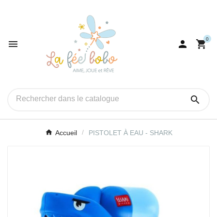
0




Accueil
PISTOLET À EAU - SHARK