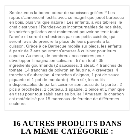
Sentez-vous la bonne odeur de saucisses grillées ? Les
repas s'annoncent festifs avec ce magnifique jouet barbecue
en bois, plus vrai que nature ! Les enfants, à vos tabliers, le
chef c'est vous ! Rendez-vous incontournables de nos étés,
les soirées grillades vont maintenant pouvoir se tenir toute
l'année et seront orchestrées par nos petits cuistots, qui
seront ravis de prendre la place de leurs parents à la
cuisson. Grâce à ce Barbecue mobile sur pieds, les enfants
à partir de 3 ans pourront s'amuser à cuisiner pour leurs
copains. Au menu, de nombreux accessoires pour
développer l'imagination culinaire : 57 en tout ! 35
ingrédients gourmands (2 saucisses, 1 steak, 4 tranches de
tomate, 14 tranches de poivron en feutrine, 4 crevettes, 4
tranches d'aubergine, 4 tranches d'oignon, 1 pot de sauce
piquante et 1 pot de moutarde). Bien sûr, les outils
indispensables du parfait cuisinier sont aussi de la partie : 2
pics à brochettes, 1 couteau, 1 spatule, 1 pince et 1 manique
en tissu pour tout saisir sans se bruler ! Amusant, le charbon
est matérialisé par 15 morceaux de feutrine de différentes
couleurs.
16 AUTRES PRODUITS DANS
LA MÊME CATÉGORIE :