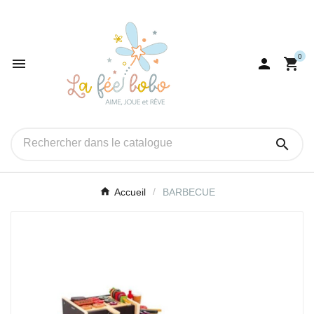
0




Accueil
BARBECUE