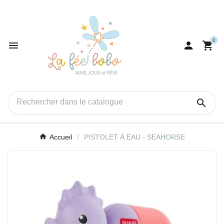
0




Accueil
PISTOLET À EAU - SEAHORSE