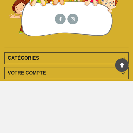

CATÉGORIES

VOTRE COMPTE

EN SAVOIR PLUS

INFORMATIONS
© 2023 - Agence Web Infopolis