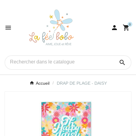
0




Accueil
DRAP DE PLAGE - DAISY