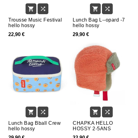




Trousse Music Festival
Lunch Bag L--opard -7
hello hossy
hello hossy
22,90 €
29,90 €




Lunch Bag Bball Crew
CHAPKA HELLO
hello hossy
HOSSY 2-5ANS
29,90 €
32,90 €