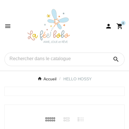
0




Accueil
HELLO HOSSY