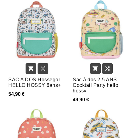




SAC A DOS Hossegor
Sac à dos 2-5 ANS
HELLO HOSSY 6ans+
Cocktail Party hello
hossy
54,90 €
49,90 €