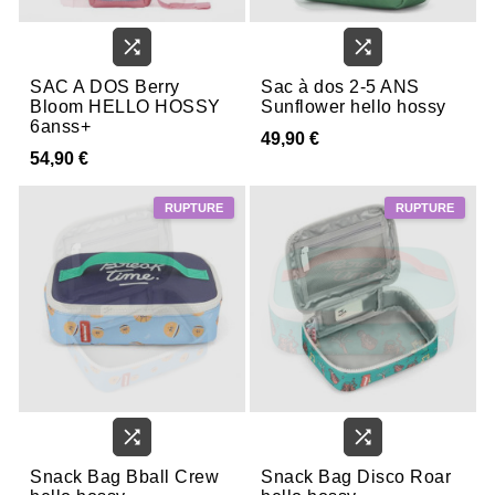


SAC A DOS Berry
Sac à dos 2-5 ANS
Bloom HELLO HOSSY
Sunflower hello hossy
6anss+
49,90 €
54,90 €


Snack Bag Bball Crew
Snack Bag Disco Roar