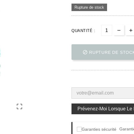
Rupture de stock
QUANTITÉ :

RUPTURE DE STOC

Prévenez-Moi Lorsque Le P
Garanti