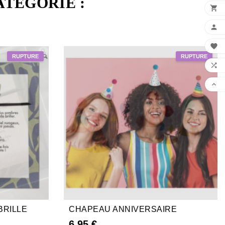
ATÉGORIE :





BRILLE
CHAPEAU ANNIVERSAIRE
6,95 €