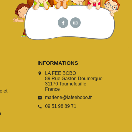
INFORMATIONS
LA FEE BOBO
location_on
89 Rue Gaston Doumergue
31170 Tournefeuille
France
e et
marlene@lafeebobo.fr
email
09 51 98 89 71
call
O