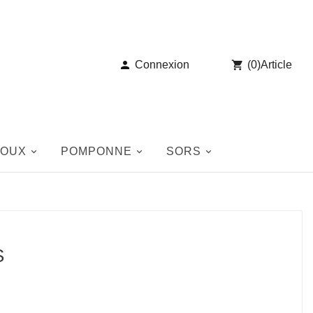

Connexion

(
0
)
Article
JOUX
POMPONNE
SORS
S