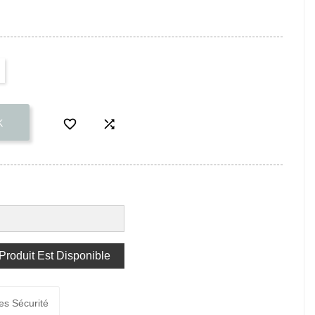


K
roduit Est Disponible
es Sécurité