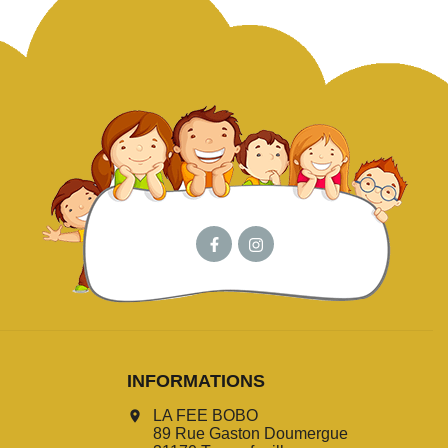
INFORMATIONS
LA FEE BOBO
location_on
89 Rue Gaston Doumergue