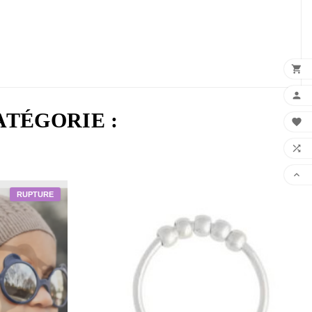


ATÉGORIE :


