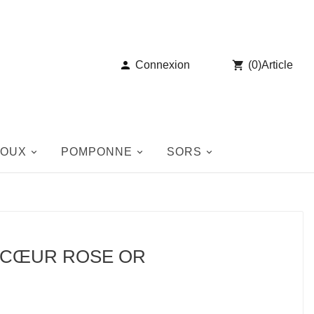

Connexion

(
0
)
Article
JOUX
POMPONNE
SORS
 CŒUR ROSE OR