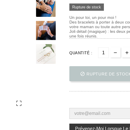
Rupture de stock
Un pour toi, un pour moi !
Des bracelets à porter à deux co
votre maman ou toute autre pers
Joli détail (magique) : les deux p
une fois réunis.
QUANTITÉ :

RUPTURE DE STOC

Prévenez-Moi Lorsque Le P