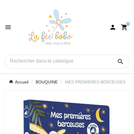
0




Accueil
BOUQUINE
MES PREMIERES BERCEUSES