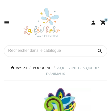
0




Accueil
BOUQUINE
A QUI SONT CES QUEUES
D'ANIMAUX