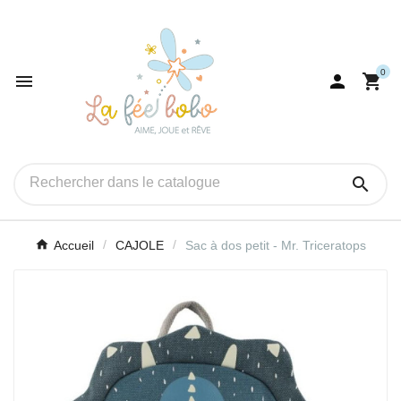
0




Accueil
CAJOLE
Sac à dos petit - Mr. Triceratops