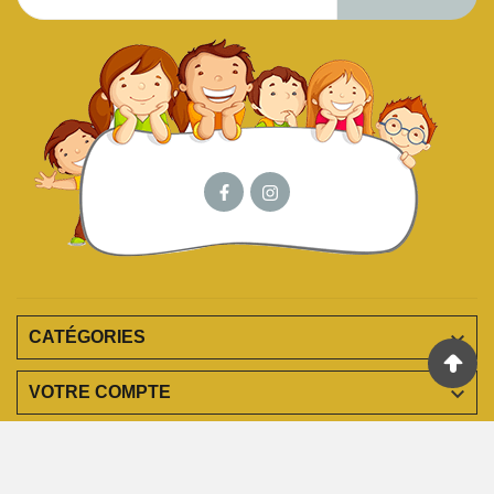

CATÉGORIES

VOTRE COMPTE

EN SAVOIR PLUS