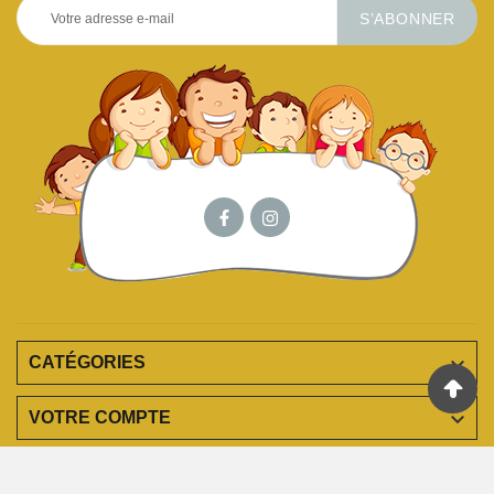
S’ABONNER

CATÉGORIES

VOTRE COMPTE

EN SAVOIR PLUS