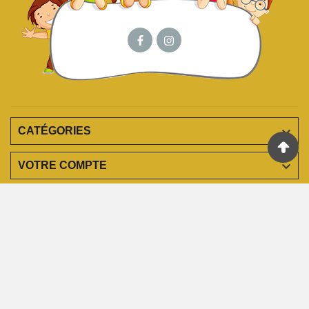

CATÉGORIES

VOTRE COMPTE

EN SAVOIR PLUS

INFORMATIONS
© 2023 - Agence Web Infopolis