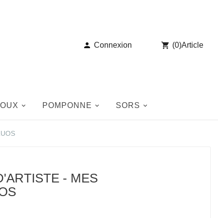

Connexion

(
0
)
Article
JOUX
POMPONNE
SORS
LUOS
'ARTISTE - MES
UOS