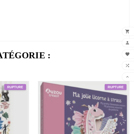


ATÉGORIE :


