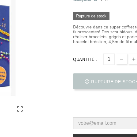
Rupture de stock
Découvre dans ce super coffret to
fluorescentes! Des scoubidous, du
réaliser bracelets, grigris et por
bracelet brésilien, 4,5m de fil mul
QUANTITÉ :

RUPTURE DE STOC
