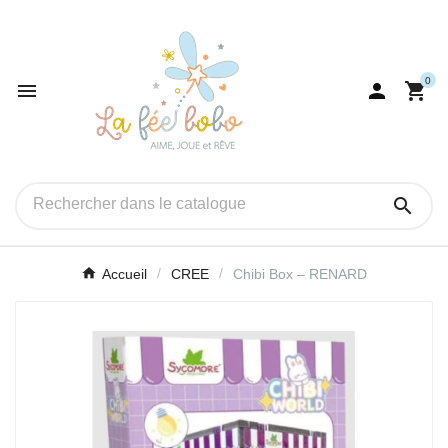
0




Accueil
CREE
Chibi Box – RENARD