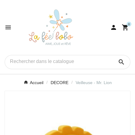
0




Accueil
DECORE
Veilleuse - Mr. Lion