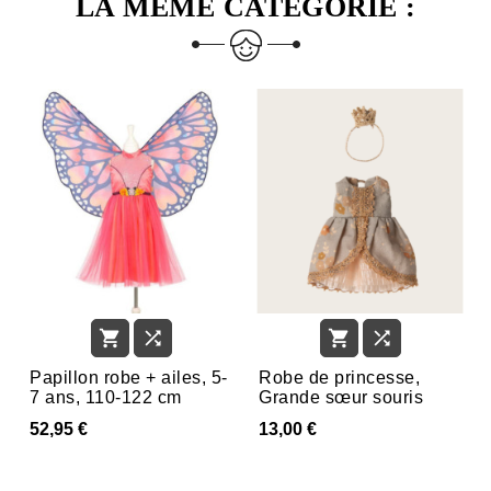
LA MÊME CATÉGORIE :




Papillon robe + ailes, 5-
Robe de princesse,
7 ans, 110-122 cm
Grande sœur souris
52,95 €
13,00 €