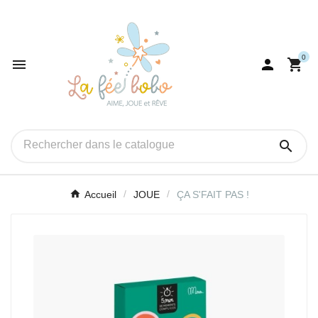
0




Accueil
JOUE
ÇA S'FAIT PAS !