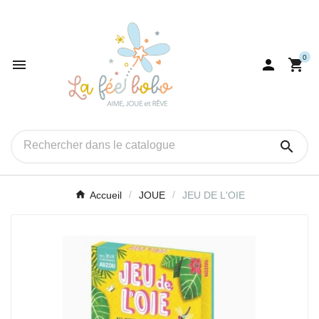
0




Accueil
JOUE
JEU DE L'OIE