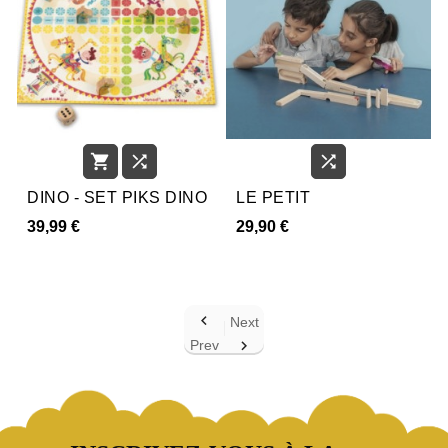



DINO - SET PIKS DINO
LE PETIT
39,99 €
29,90 €

Next
Prev
