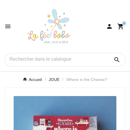
0




Accueil
JOUE
Where is the Cheese?