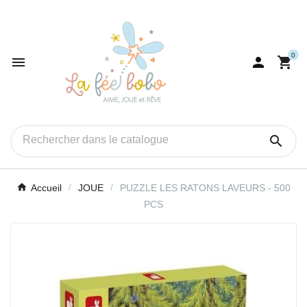
0




Accueil
JOUE
PUZZLE LES RATONS LAVEURS - 500
PCS