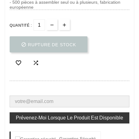
- 500 pièces à assembler seul ou à plusieurs, fabrication
européenne
QUANTITÉ :

RUPTURE DE STOCK


Prévenez-Moi Lorsque Le Produit Est Disponible
Garanties Sécurité