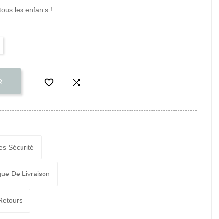
tous les enfants !


R
es Sécurité
ique De Livraison
 Retours