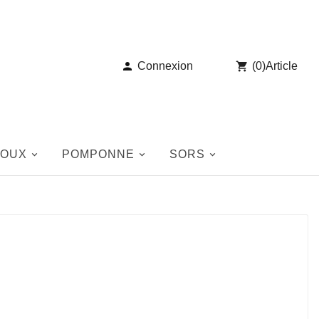

Connexion

(
0
)
Article
JOUX
POMPONNE
SORS