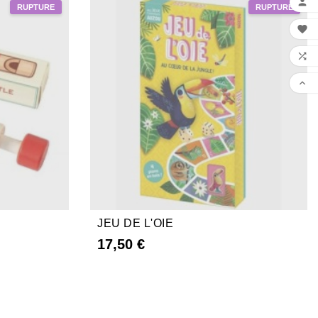




JEU DE L'OIE
17,50 €