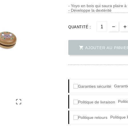
- Yoyo en bois qui saura plaire à 
- Développe la dextérité
QUANTITÉ :

AJOUTER AU PANIE
Garanti

Polit
Politique