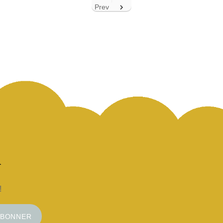
Prev

!
ABONNER