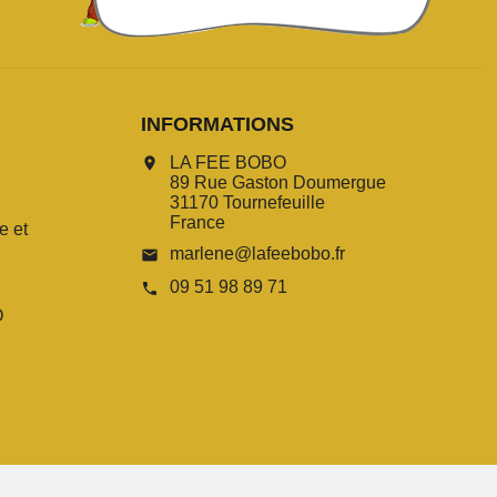
INFORMATIONS
LA FEE BOBO
location_on
89 Rue Gaston Doumergue
31170 Tournefeuille
France
e et
marlene@lafeebobo.fr
email
09 51 98 89 71
call
O