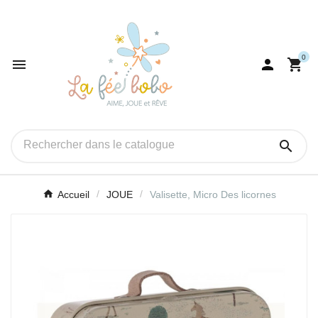
0




Accueil
JOUE
Valisette, Micro Des licornes