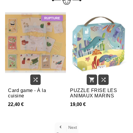



Card game - À la
PUZZLE FRISE LES
cuisine
ANIMAUX MARINS
22,40 €
19,00 €

Next