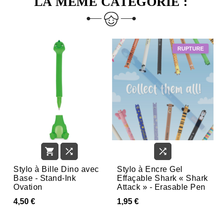
LA MÊME CATÉGORIE :



Stylo à Bille Dino avec
Stylo à Encre Gel
Base - Stand-Ink
Effaçable Shark « Shark
Ovation
Attack » - Erasable Pen
4,50 €
1,95 €