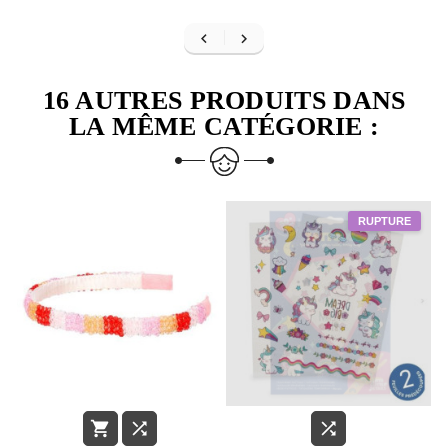


16 AUTRES PRODUITS DANS
LA MÊME CATÉGORIE :


