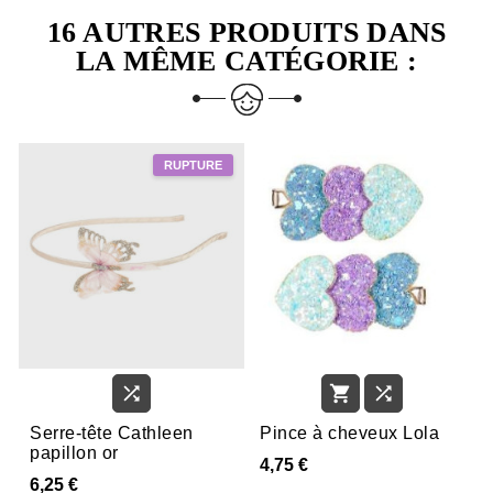
16 AUTRES PRODUITS DANS
LA MÊME CATÉGORIE :



Serre-tête Cathleen
Pince à cheveux Lola
papillon or
4,75 €
6,25 €