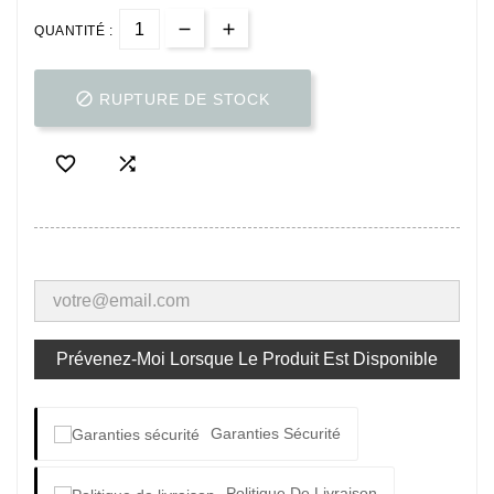
QUANTITÉ :

RUPTURE DE STOCK


Prévenez-Moi Lorsque Le Produit Est Disponible
Garanties Sécurité
Politique De Livraison