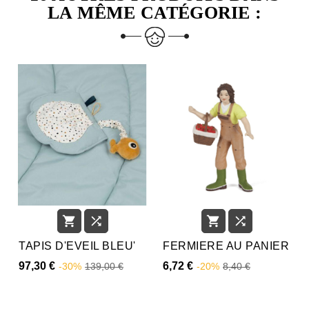
LA MÊME CATÉGORIE :




TAPIS D'EVEIL BLEU'
FERMIERE AU PANIER
97,30 €
6,72 €
-30%
139,00 €
-20%
8,40 €