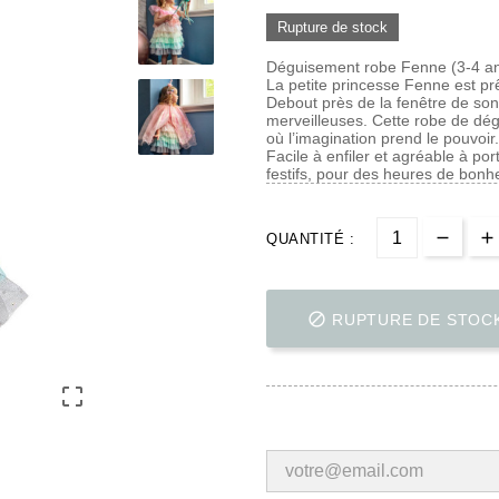
Rupture de stock
Déguisement robe Fenne (3-4 a
La petite princesse Fenne est prê
Debout près de la fenêtre de son 
merveilleuses. Cette robe de dég
où l’imagination prend le pouvoir.
Facile à enfiler et agréable à p
festifs, pour des heures de bonhe
QUANTITÉ :

RUPTURE DE STOC
