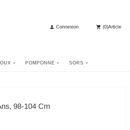

Connexion

(
0
)
Article
JOUX
POMPONNE
SORS
Ans, 98-104 Cm