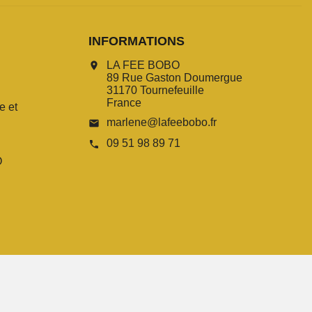
INFORMATIONS
LA FEE BOBO
location_on
89 Rue Gaston Doumergue
31170 Tournefeuille
France
e et
marlene@lafeebobo.fr
email
09 51 98 89 71
call
O