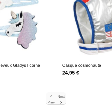
heveux Gladys licorne
Casque cosmonaute
24,95 €

Next
Prev
