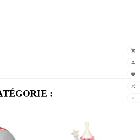




ATÉGORIE :
