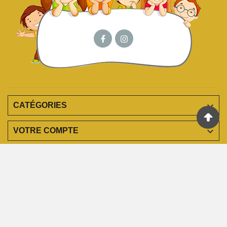

CATÉGORIES

VOTRE COMPTE

EN SAVOIR PLUS

INFORMATIONS
© 2023 - Agence Web Infopolis